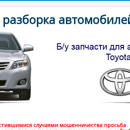
разборка автомобилей
частившимися случаями мошенничества просьба