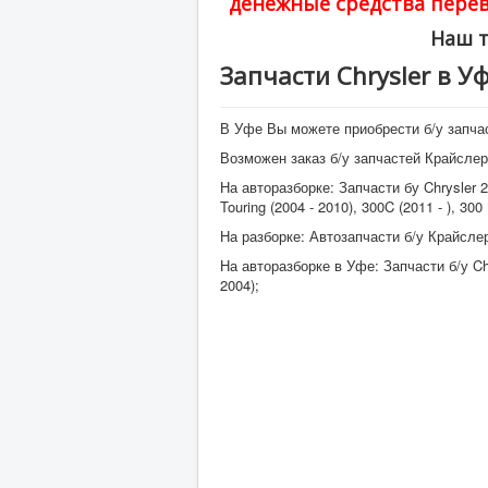
денежные средства перев
Наш т
Запчасти Chrysler в У
В Уфе Вы можете приобрести б/у запчаст
Возможен заказ б/у запчастей Крайсл
На авторазборке: Запчасти бу Chrysler 20
Touring (2004 - 2010), 300C (2011 - ), 300
На разборке: Автозапчасти б/у Крайслер 
На авторазборке в Уфе: Запчасти б/у Chry
2004);