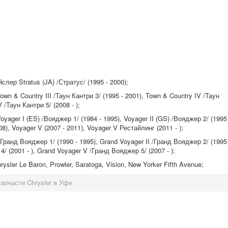
лер Stratus (JA) /Стратус/ (1995 - 2000);
wn & Country III /Таун Кантри 3/ (1995 - 2001), Town & Country IV /Таун
 /Таун Кантри 5/ (2008 - );
yager I (ES) /Вояджер 1/ (1984 - 1995), Voyager II (GS) /Вояджер 2/ (1995 
8), Voyager V (2007 - 2011), Voyager V Рестайлинг (2011 - );
Гранд Вояджер 1/ (1990 - 1995), Grand Voyager II /Гранд Вояджер 2/ (1995 
/ (2001 - ), Grand Voyager V /Гранд Вояджер 5/ (2007 - );
sler Le Baron, Prowler, Saratoga, Vision, New Yorker Fifth Avenue;
апчасти Chrysler в Уфе