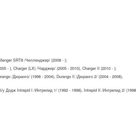
lenger SRT8 /Челленджер/ (2008 - );
 - ), Charger (LX) /Чарджер/ (2005 - 2010), Charger II (2010 - );
ngo /Дюранго/ (1998 - 2004), Durango II /Дюранго 2/ (2004 - 2008),
 Додж Intrepid I /Интрепид 1/ (1992 - 1998), Intrepid II /Интрепид 2/ (1998