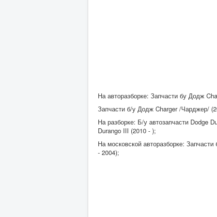
На авторазборке: Запчасти бу Додж Chal
Запчасти б/у Додж Charger /Чарджер/ (2005
На разборке: Б/у автозапчасти Dodge Dura
Durango III (2010 - );
На московской авторазборке: Запчасти б/у
- 2004);