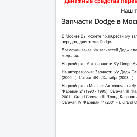
денежные средства перев
Наш т
Запчасти Dodge в Мос
В Москве Вы можете приобрести б/у зап
передач, двигатели Dodge.
Возможен заказ б/у запчастей Додж с
моделей:
На разборке: Автозапчасти б/у Dodge Ave
На авторазборке: Запчасти б/у Додж Cal
(2006 - ), Caliber SRT /Калибр/ (2008 - );
На разборке в Москве: Автозапчасти бу 
/Караван 2/ (1990 - 1995), Caravan III /Ка
2001), Grand Caravan III /Гранд Караван 3
Caravan IV /Караван 4/ (2001 - ), Grand C