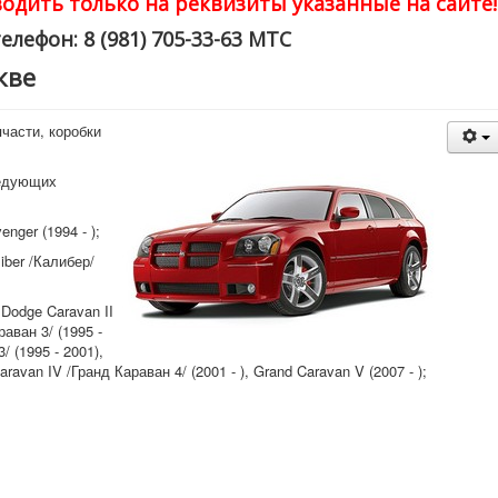
одить только на реквизиты указанные на сайте!
елефон: 8 (981) 705-33-63 МТС
кве
части, коробки
ледующих
nger (1994 - );
iber /Калибер/
Dodge Caravan II
раван 3/ (1995 -
/ (1995 - 2001),
aravan IV /Гранд Караван 4/ (2001 - ), Grand Caravan V (2007 - );