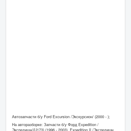
Автозапчасти б/у Ford Excursion /Экскурсион/ (2000 - );
На авторазборке: Запчасти б/у Форд Expedition /
Экспедишн/(U173) (1996 - 2003), Expedition II /Экспедишн