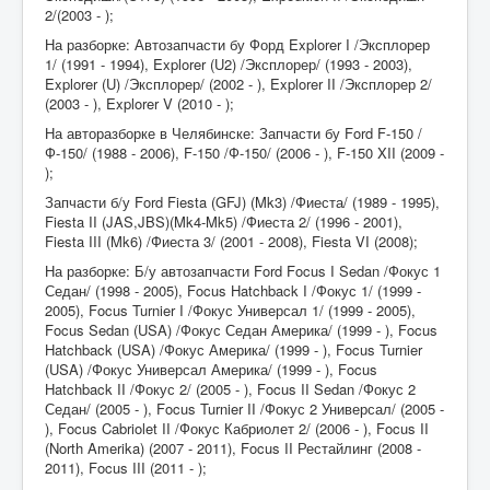
2/(2003 - );
На разборке: Автозапчасти бу Форд Explorer I /Эксплорер
1/ (1991 - 1994), Explorer (U2) /Эксплорер/ (1993 - 2003),
Explorer (U) /Эксплорер/ (2002 - ), Explorer II /Эксплорер 2/
(2003 - ), Explorer V (2010 - );
На авторазборке в Челябинске: Запчасти бу Ford F-150 /
Ф-150/ (1988 - 2006), F-150 /Ф-150/ (2006 - ), F-150 XII (2009 -
);
Запчасти б/у Ford Fiesta (GFJ) (Mk3) /Фиеста/ (1989 - 1995),
Fiesta II (JAS,JBS)(Mk4-Mk5) /Фиеста 2/ (1996 - 2001),
Fiesta III (Mk6) /Фиеста 3/ (2001 - 2008), Fiesta VI (2008);
На разборке: Б/у автозапчасти Ford Focus I Sedan /Фокус 1
Седан/ (1998 - 2005), Focus Hatchback I /Фокус 1/ (1999 -
2005), Focus Turnier I /Фокус Универсал 1/ (1999 - 2005),
Focus Sedan (USA) /Фокус Седан Америка/ (1999 - ), Focus
Hatchback (USA) /Фокус Америка/ (1999 - ), Focus Turnier
(USA) /Фокус Универсал Америка/ (1999 - ), Focus
Hatchback II /Фокус 2/ (2005 - ), Focus II Sedan /Фокус 2
Седан/ (2005 - ), Focus Turnier II /Фокус 2 Универсал/ (2005 -
), Focus Cabriolet II /Фокус Кабриолет 2/ (2006 - ), Focus II
(North Amerika) (2007 - 2011), Focus II Рестайлинг (2008 -
2011), Focus III (2011 - );