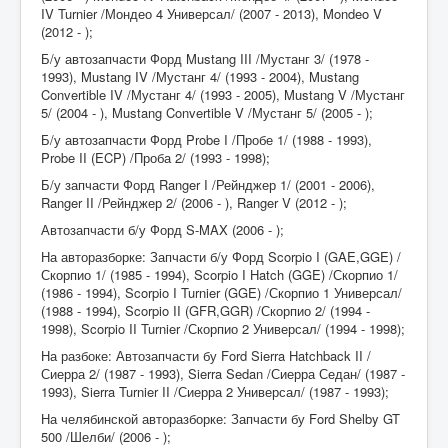
IV Turnier /Мондео 4 Универсал/ (2007 - 2013), Mondeo V
(2012 - );
Б/у автозапчасти Форд Mustang III /Мустанг 3/ (1978 -
1993), Mustang IV /Мустанг 4/ (1993 - 2004), Mustang
Convertible IV /Мустанг 4/ (1993 - 2005), Mustang V /Мустанг
5/ (2004 - ), Mustang Convertible V /Мустанг 5/ (2005 - );
Б/у автозапчасти Форд Probe I /Пробе 1/ (1988 - 1993),
Probe II (ECP) /Проба 2/ (1993 - 1998);
Б/у запчасти Форд Ranger I /Рейнджер 1/ (2001 - 2006),
Ranger II /Рейнджер 2/ (2006 - ), Ranger V (2012 - );
Автозапчасти б/у Форд S-MAX (2006 - );
На авторазборке: Запчасти б/у Форд Scorpio I (GAE,GGE) /
Скорпио 1/ (1985 - 1994), Scorpio I Hatch (GGE) /Скорпио 1/
(1986 - 1994), Scorpio I Turnier (GGE) /Скорпио 1 Универсал/
(1988 - 1994), Scorpio II (GFR,GGR) /Скорпио 2/ (1994 -
1998), Scorpio II Turnier /Скорпио 2 Универсал/ (1994 - 1998);
На разбоке: Автозапчасти бу Ford Sierra Hatchback II /
Сиерра 2/ (1987 - 1993), Sierra Sedan /Сиерра Седан/ (1987 -
1993), Sierra Turnier II /Сиерра 2 Универсал/ (1987 - 1993);
На челябинской авторазборке: Запчасти бу Ford Shelby GT
500 /Шелби/ (2006 - );