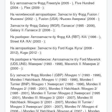
Б/у автозапчасти Форд Freestyle (2005 - ), Five Hundred
(2004 - ), Flex (2009 - );
На челябинской авторазборке: Запчасти б/у Форд Fusion /
Фьюжен/ (2002 - ), Fusion (USA) /Фьюжн Америка/ (2006 - );
Запчасти бу Форд Galaxy (WGR) /Галакси/ (1995 - 2006),
Galaxy II /Галакси 2/ (2006 - );
На разборке: Автозапчасти бу Форд KA (RBT) /КА/ (1996 - ),
Street KA /КА/ (2003 - );
На авторазборке: Запчасти б/у Ford Kuga /Куга/ (2008 -
2012), Kuga (2012 - );
На разборке в Челябинске: Автозапчасти б/у Ford Maverick
(UDS,UNS) /Маверик/ (1993 - 1998), Maverick II /Маверик 2/
(2000 - );
Б/у запчасти Форд Mondeo I (GBP) /Мондео 1/ (1993 - 1996),
Mondeo I Hatchback /Мондео 1/ (1993 - 1996), Mondeo I
Turnier (BNP) /Мондео 1 Универсал/ (1993 - 1996), Mondeo II
/Мондео 2/ (1995 - 2001), Mondeo II Hatchback /Мондео 2/
(1995 - 2001), Mondeo II Turnier /Мондео 2 Универсал/ (1995
- 2001), Mondeo III /Мондео 3/ (2001 - 2007), Mondeo III
Hatchback /Мондео 3/ (2001 - 2007), Mondeo III Turnier /
Мондео 3 Универсал/ (2001 - 2007), Mondeo IV /Мондео 4/
(2006 - ) Mondeo IV Hatchback /Мондео 4/ (2007 - ), Mondeo