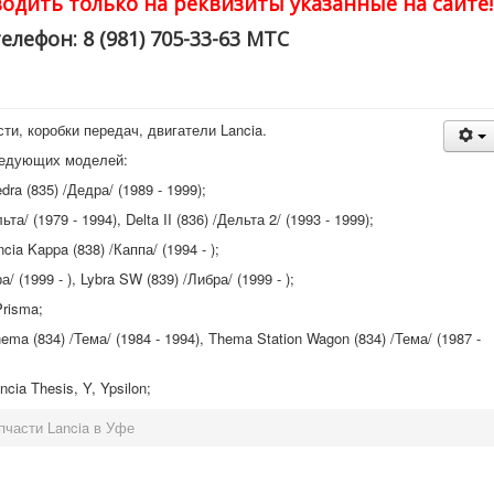
одить только на реквизиты указанные на сайте!
елефон: 8 (981) 705-33-63 МТС
ти, коробки передач, двигатели Lancia.
ледующих моделей:
ra (835) /Дедра/ (1989 - 1999);
а/ (1979 - 1994), Delta II (836) /Дельта 2/ (1993 - 1999);
ia Kappa (838) /Каппа/ (1994 - );
 (1999 - ), Lybra SW (839) /Либра/ (1999 - );
Prisma;
ma (834) /Тема/ (1984 - 1994), Thema Station Wagon (834) /Тема/ (1987 -
cia Thesis, Y, Ypsilon;
пчасти Lancia в Уфе