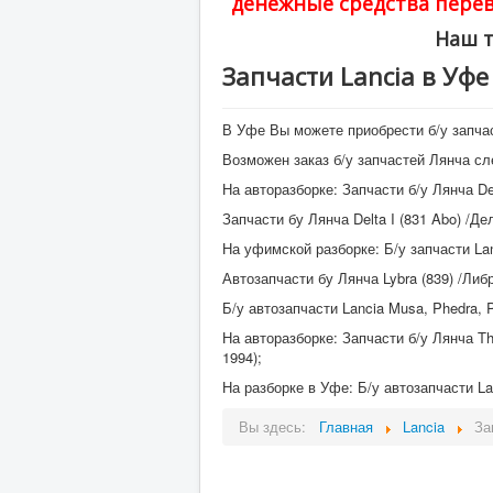
денежные средства перев
Наш т
Запчасти Lancia в Уфе
В Уфе Вы можете приобрести б/у запчас
Возможен заказ б/у запчастей Лянча с
На авторазборке: Запчасти б/у Лянча Ded
Запчасти бу Лянча Delta I (831 Abo) /Дельт
На уфимской разборке: Б/у запчасти Lanc
Автозапчасти бу Лянча Lybra (839) /Либра/
Б/у автозапчасти Lancia Musa, Phedra, 
На авторазборке: Запчасти б/у Лянча The
1994);
На разборке в Уфе: Б/у автозапчасти Lan
Вы здесь:
Главная
Lancia
За