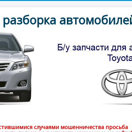
разборка автомобилей
частившимися случаями мошенничества просьба