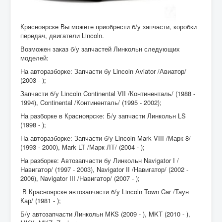
Красноярске Вы можете приобрести б/у запчасти, коробки
передач, двигатели Lincoln.
Возможен заказ б/у запчастей Линкольн следующих
моделей:
На авторазборке: Запчасти бу Lincoln Aviator /Авиатор/
(2003 - );
Запчасти б/у Lincoln Continental VII /Континенталь/ (1988 -
1994), Continental /Континенталь/ (1995 - 2002);
На разборке в Красноярске: Б/у запчасти Линкольн LS
(1998 - );
На авторазборке: Запчасти б/у Lincoln Mark VIII /Марк 8/
(1993 - 2000), Mark LT /Марк ЛТ/ (2004 - );
На разборке: Автозапчасти бу Линкольн Navigator I /
Навигатор/ (1997 - 2003), Navigator II /Навигатор/ (2002 -
2006), Navigator III /Навигатор/ (2007 - );
В Красноярске автозапчасти б/у Lincoln Town Car /Таун
Кар/ (1981 - );
Б/у автозапчасти Линкольн MKS (2009 - ), MKT (2010 - ),