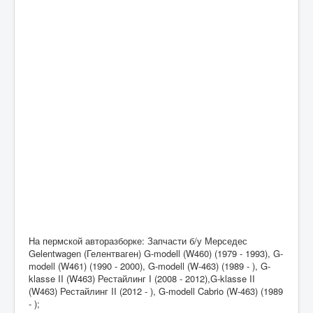
На пермской авторазборке: Запчасти б/у Мерседес
Gelentwagen (Гелентваген) G-modell (W460) (1979 - 1993), G-
modell (W461) (1990 - 2000), G-modell (W-463) (1989 - ), G-
klasse II (W463) Рестайлинг I (2008 - 2012),G-klasse II
(W463) Рестайлинг II (2012 - ), G-modell Cabrio (W-463) (1989
- );