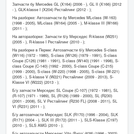
Запчасти бу Mercedes GL (X164) (2006 - ), GL II (X166) (2012
- ), GLK-klasse I (X204) Рестайлинг (2012 - );
На разборке: Автозапчасти бу Mercedes ML-class (W-163)
(1998 - 2005), ML-class (W164) (2005 - ), M-klasse III (W166)
(2011 - );
На авторазборке: Запчасти б/у Мерседес R-klasse (W251)
(2005 - ), R-klasse I Рестайлинг (2010 - );
На разборке в Перми: Автозапчасти б/у Mercedes S-class
(W116) (1972 - 1980), S-class (W126) (1979 - 1991), S-class
Coupe (C126) (1981 - 1991), S-class (W140) (1991 - 1998), S-
class Coupe (C-140) (1992 - 2000), S-class Coupe (C-215)
(1999 - 2000), S-class (W-220) (1998 - 2005), S-class (W-221)
(2005 - ), S-klasse V (W221) Рестайлинг (2009 - 2013), S-
Klasse VI (W222) (2013 - );
Б/у запчасти Мерседес SL Coupe (C-107) (1972 - 1981), SL
(R-107) (1971 - 1989), SL (R129) (1989 - 2000), SL (R230)
(2001 - 2008), SL V Рестайлинг (R230 FL) (2008 - 2011), SL
VI (R231) (2011 - );
Б/у автозапчасти Мерседес SLK (R170) (1996 - 2004), SLK
(R171) (2004 - ), SLK III (R172) (2011 - ), SLS-Klasse (C197)
(2010 - ), SLS AMG (2010 - );
Б/у автозапчасти Мерседес Vito /Вито/ (638) (1996 - 2003),