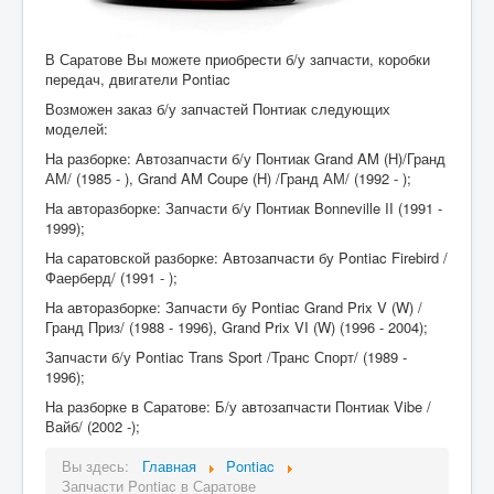
В Саратове Вы можете приобрести б/у запчасти, коробки
передач, двигатели Pontiac
Возможен заказ б/у запчастей Понтиак следующих
моделей:
На разборке: Автозапчасти б/у Понтиак Grand AM (H)/Гранд
АМ/ (1985 - ), Grand AM Coupe (H) /Гранд АМ/ (1992 - );
На авторазборке: Запчасти б/у Понтиак Bonneville II (1991 -
1999);
На саратовской разборке: Автозапчасти бу Pontiac Firebird /
Фаерберд/ (1991 - );
На авторазборке: Запчасти бу Pontiac Grand Prix V (W) /
Гранд Приз/ (1988 - 1996), Grand Prix VI (W) (1996 - 2004);
Запчасти б/у Pontiac Trans Sport /Транс Спорт/ (1989 -
1996);
На разборке в Саратове: Б/у автозапчасти Понтиак Vibe /
Вайб/ (2002 -);
Вы здесь:
Главная
Pontiac
Запчасти Pontiac в Саратове