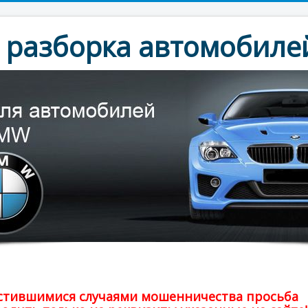
разборка автомобилей
частившимися случаями мошенничества просьба