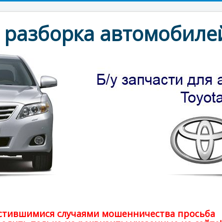
разборка автомобилей
частившимися случаями мошенничества просьба