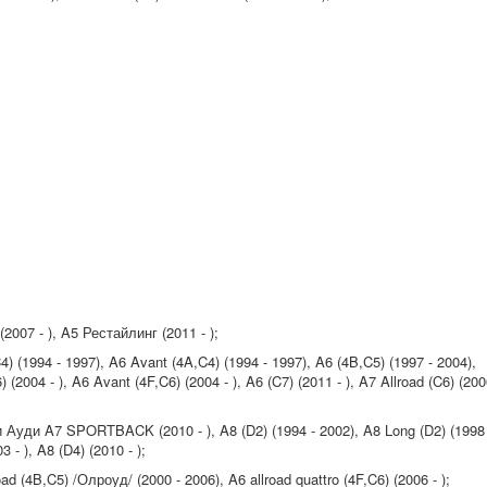
007 - ), A5 Рестайлинг (2011 - );
 (1994 - 1997), A6 Avant (4A,C4) (1994 - 1997), A6 (4B,C5) (1997 - 2004),
 (2004 - ), A6 Avant (4F,C6) (2004 - ), A6 (C7) (2011 - ), A7 Allroad (C6) (20
Ауди A7 SPORTBACK (2010 - ), A8 (D2) (1994 - 2002), A8 Long (D2) (1998 
 - ), A8 (D4) (2010 - );
d (4B,C5) /Олроуд/ (2000 - 2006), A6 allroad quattro (4F,C6) (2006 - );