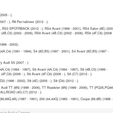
005 - );
07 - ), R8 Рестайлинг (2012 - );
, RS3 SPOTRBACK (2012 - ), RS4 Avant (1999 - 2001), RS4 Salon (8E) (200
6 (4B,C5) (2002 - 2006), RS6 Avant (4B,C5) (2002 - 2006), RS6 (4F,C6) (2008 
1999 - 2003);
A,C4) (1991 - 1994), S4 (8D,B5) (1997 - 2001), S4 Avant (8D,B5) (1997 -
 Audi S5 (2007 - );
,C4) (1994 - 1997), S6 Avant (4A,C4) (1994 - 1997), S6 (4B,C5) (1999 -
4F,C6) (2006 - ), S6 Avant (4F,C6) (2006 - ), S6 (C7) (2012 - );
 (1996 - 2002), S8 (4E) (2005 - ), S8 (D4) (2012 - );
Audi TT (8N) (1998 - 2006), ТТ Roadster (8N) (1999 - 2006), ТТ (PQ35,PQ46
) ALLROAD (4G,C7) (2012 - );
9,89Q,8A) (1987 - 1991), 200 (44,44Q) (1983 - 1991), Coupe (89,8B) (1988 -
асти Audi в Самаре