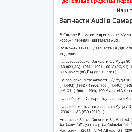
денежные средства перев
Наш т
Запчасти Audi в Сама
В Самаре Вы можете приобрести б/у за
коробки передач, двигатели Audi.
Возможен заказ б/у запчастей Ауди с
моделей:
На авторазборке: Запчасти б/у Ауди 80 
(89,89Q,8A) (1986 - 1991), 80 V (8C,B4) (
80 V Avant (8C,B4) (1991 - 1996);
На разборке: Автозапчасти б/у Ауди 10
(44,44Q) (1982 - 1990), 100 (44,44Q) (1982
(4A,C4) (1990 - 1994), 100 Avant (4A,C4) 
На разборке в Самаре: Б/у запчасти Audi 
На разборке: Б/у автозапчасти Ауди A3 (8L
(2004 - ), A3 (8V) (2012 - );
На авторазборке: Запчасти б/у Audi A4 (8
A4 Avant (8E) (2001 - ), A4 Cabriolet (8H,
Рестайлинг (2011 - ), A4 Allroad (B8) (200