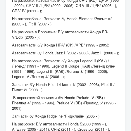
На разборке: Автозапчасти бу Хонда CR-V (RD) /ЦРВ/ (1995
- 2002), CR-V II /ЦРВ/ (2002 - 2006), CR-V III /ЦРВ/ (2006 - ),
CR-V IV (2011 - );
На авторазборке: Запчасти бу Honda Element /Элемент/
(2003 - ), Fit II (2007 - );
На разборке в Воронеже: Б/у автозапчасти Хонда FR-
V/Edix (2005 - );
Автозапчасти б/у Хонда HR-V (Gh) /ХРВ/ (1998 - 2005);
Автозапчасти бу Honda Jazz I (2002 - 2008), Jazz II (2008 - );
На авторазборке: Запчасти б/у Хонда Legend II (KA7) /
Легенд/ (1991 - 1996), Legend II Coupe (KA8) /Легенд купе/
(1991 - 1996), Legend III (KA9) /Легенд 3/ (1996 - 2006),
Legend IV /Легенд 4/ (2006 - );
Запчасти б/у Honda Pilot I /Пилот 1/ (2002 - 2008), Pilot II /
Пилот 2/ (2008 - );
В воронежской запчасти б/у Honda Prelude IV (BB) /
Прелюд 4/ (1992 - 1996), Prelude V (BB) /Прелюд 5/ (1996 -
2001);
Запчасти бу Хонда Ridgeline /Риджлайн/ (2005 - );
На разборке: Б/у автозапчасти Honda S2000 (1999 - ),
Airwave (2005 - 2011), CR-Z (2011 - ), Crosstour (2011 - ),