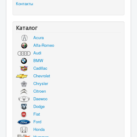
Контакты
Каталог
Acura
Alfa-Romeo
Audi
BMW
Cadillac
Chevrolet
Chrysler
Citroen
Daewoo
Dodge
Fiat
Ford
Honda
Hummer