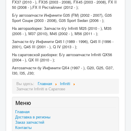
FX37 (2010 - ), FX35 (2003 - 2008), FX45 (2003 - 2008), FX II
50 (2008 - ),FX II Рестайлинг (2012 - );
Б/у автозапчасти Инфинити G35 (FM) (2002 - 2007), G35
Sport Coupe (2003 - 2008), G35 Sport Sedan (2006 - );
На авторазборке: Запчасти б/у Infiniti M25 (2010 - ), M35
(2005 - ), M37 (2010), M45 (2002 - ), M56 (2011 - );
Запчасти б/у Инфинити Q45 I (1989 - 1996), Q45 II (1996 -
2001), Q45 III (2001 - ), Q IV (2013 - );
На саратовской разборке: Б/у автозапчасти Infiniti QX56
(2004 - ), QX III (2010 - );
Автозапчасти бу Инфинити QX4 (1997 - ), G20, G25, G37,
I30, I35, J30;
Вы здесь:
Главная
Infiniti
Запчасти Infiniti в Саратове
Меню
Главная
Доставка в регионы
Заказ запчастей
Контакты