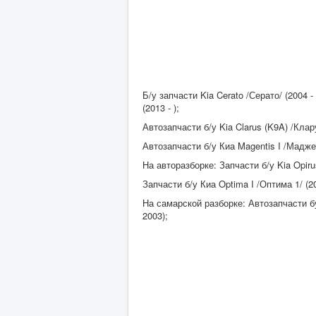
Б/у запчасти Kia Cerato /Серато/ (2004 - )
(2013 - );
Автозапчасти б/у Kia Clarus (K9A) /Кларус
Автозапчасти б/у Киа Magentis I /Маджент
На авторазборке: Запчасти б/у Kia Opirus
Запчасти б/у Киа Optima I /Оптима 1/ (2000
На самарской разборке: Автозапчасти бу K
2003);