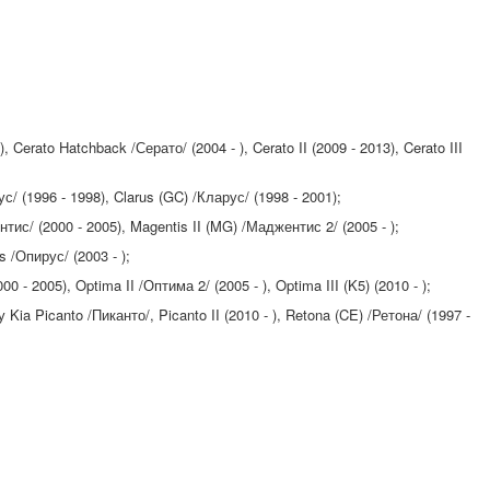
, Cerato Hatchback /Серато/ (2004 - ), Cerato II (2009 - 2013), Cerato III
/ (1996 - 1998), Clarus (GC) /Кларус/ (1998 - 2001);
ис/ (2000 - 2005), Magentis II (MG) /Маджентис 2/ (2005 - );
 /Опирус/ (2003 - );
 - 2005), Optima II /Оптима 2/ (2005 - ), Optima III (K5) (2010 - );
ia Picanto /Пиканто/, Picanto II (2010 - ), Retona (CE) /Ретона/ (1997 -