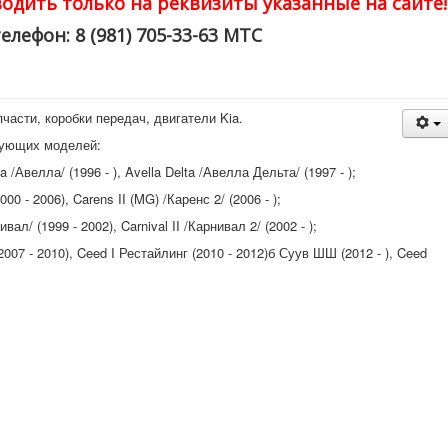
одить только на реквизиты указанные на сайте!
елефон: 8 (981) 705-33-63 МТС
части, коробки передач, двигатели Kia.
дующих моделей:
 /Авелла/ (1996 - ), Avella Delta /Авелла Дельта/ (1997 - );
0 - 2006), Carens II (MG) /Каренс 2/ (2006 - );
вал/ (1999 - 2002), Carnival II /Карнивал 2/ (2002 - );
007 - 2010), Ceed I Рестайлинг (2010 - 2012)б Суув ШШ (2012 - ), Ceed