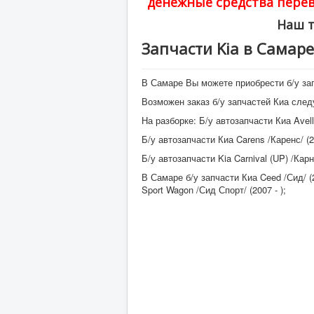
денежные средства перев
Наш т
Запчасти Kia в Самаре
В Самаре Вы можете приобрести б/у зап
Возможен заказ б/у запчастей Киа сле
На разборке: Б/у автозапчасти Киа Avella
Б/у автозапчасти Киа Carens /Каренс/ (200
Б/у автозапчасти Kia Carnival (UP) /Карни
В Самаре б/у запчасти Киа Ceed /Сид/ (2
Sport Wagon /Сид Спорт/ (2007 - );