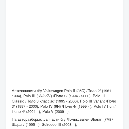
Автозапчасти б/у Volkswagen Polo II (86C) /Поло 2/ (1981 -
1994), Polo III (6N/6KV) /Поло 3/ (1994 - 2000), Polo III
Classic /Поло 3 классик/ (1995 - 2000), Polo III Variant /Поло
3/ (1997 - 2000), Polo IV (9N) /Поло 4/ (1999 - ), Polo IV Fun /
Поло 4/ (2004 - ), Polo V (2009 - );
На авторазборке: Запчасти б/у Фольксваген Sharan (7M) /
Шаран/ (1995 - ), Scirocco III (2008 - );